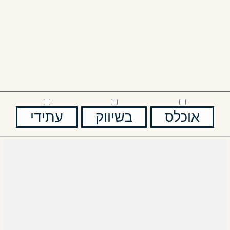
אוכלס
בשיווק
עתידי